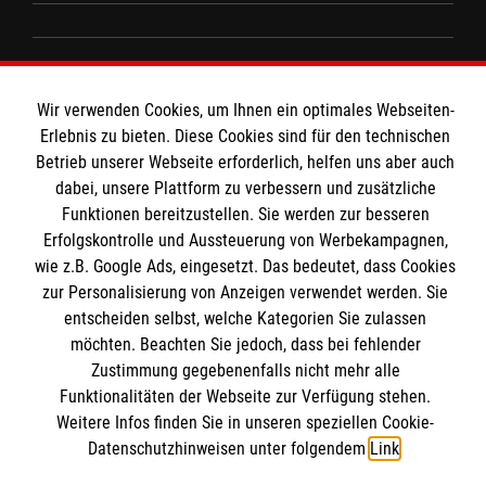
Spenden & Helfen
Angebote & Leistungen
Informationen
Kursangebote
Wir verwenden Cookies, um Ihnen ein optimales Webseiten-
Erlebnis zu bieten. Diese Cookies sind für den technischen
Mitarbeiten & Stellenangebote
Kontakt
Betrieb unserer Webseite erforderlich, helfen uns aber auch
Wir Malteser
dabei, unsere Plattform zu verbessern und zusätzliche
Presse und Medien
Malteser online
Funktionen bereitzustellen. Sie werden zur besseren
Transparenz
Erfolgskontrolle und Aussteuerung von Werbekampagnen,
Impressum
wie z.B. Google Ads, eingesetzt. Das bedeutet, dass Cookies
Malteserorden
Datenschutz
zur Personalisierung von Anzeigen verwendet werden. Sie
Malteser Jugend
Spendenkonto
entscheiden selbst, welche Kategorien Sie zulassen
möchten. Beachten Sie jedoch, dass bei fehlender
Malteser International
Zustimmung gegebenenfalls nicht mehr alle
Mediathek
Funktionalitäten der Webseite zur Verfügung stehen.
Empfänger: Malteser Hilfsdienst e.V.
Sharepoint
Weitere Infos finden Sie in unseren speziellen Cookie-
IBAN: DE68 3706 0193 4006 4700 20
Soziale Netzwerke
Datenschutzhinweisen unter folgendem
Link
.
BIC: GENODED 1PA7