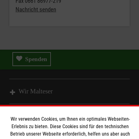
Fax
0661 86977-219
Nachricht senden
Spenden
Wir Malteser
Spenden & Helfen
Wir verwenden Cookies, um Ihnen ein optimales Webseiten-
Angebote & Leistungen
Informationen
Erlebnis zu bieten. Diese Cookies sind für den technischen
Kursangebote
Betrieb unserer Webseite erforderlich, helfen uns aber auch