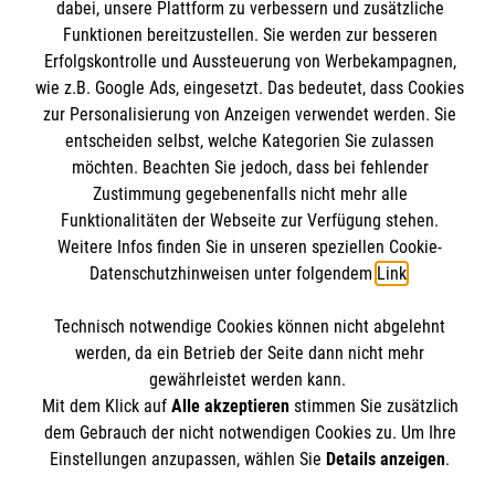
dabei, unsere Plattform zu verbessern und zusätzliche
Mitarbeiten & Stellenangebote
Kontakt
Funktionen bereitzustellen. Sie werden zur besseren
Wir Malteser
Erfolgskontrolle und Aussteuerung von Werbekampagnen,
Presse und Medien
Malteser online
wie z.B. Google Ads, eingesetzt. Das bedeutet, dass Cookies
Transparenz
zur Personalisierung von Anzeigen verwendet werden. Sie
Impressum
entscheiden selbst, welche Kategorien Sie zulassen
Malteserorden
möchten. Beachten Sie jedoch, dass bei fehlender
Datenschutz
Malteser Jugend
Zustimmung gegebenenfalls nicht mehr alle
Spendenkonto
Funktionalitäten der Webseite zur Verfügung stehen.
Malteser International
Weitere Infos finden Sie in unseren speziellen Cookie-
Mediathek
Datenschutzhinweisen unter folgendem
Link
.
Empfänger: Malteser Hilfsdienst e.V.
Sharepoint
IBAN: DE68 3706 0193 4006 4700 20
Soziale Netzwerke
Technisch notwendige Cookies können nicht abgelehnt
BIC: GENODED 1PA7
werden, da ein Betrieb der Seite dann nicht mehr
gewährleistet werden kann.
Mit dem Klick auf
Alle akzeptieren
stimmen Sie zusätzlich
Der Malteser Hilfsdienst e.V. ist als eingetragene
dem Gebrauch der nicht notwendigen Cookies zu. Um Ihre
gemeinnützige Organisation von der Körperschaft- und
Einstellungen anzupassen, wählen Sie
Details anzeigen
.
Gewerbesteuer befreit.