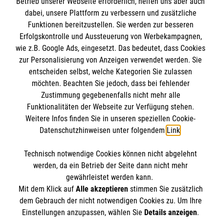
Kursangebote
Betrieb unserer Webseite erforderlich, helfen uns aber auch
dabei, unsere Plattform zu verbessern und zusätzliche
Mitarbeiten & Stellenangebote
Funktionen bereitzustellen. Sie werden zur besseren
Kontakt
Wir Malteser
Erfolgskontrolle und Aussteuerung von Werbekampagnen,
Presse und Medien
Malteser online
wie z.B. Google Ads, eingesetzt. Das bedeutet, dass Cookies
Transparenz
zur Personalisierung von Anzeigen verwendet werden. Sie
Impressum
entscheiden selbst, welche Kategorien Sie zulassen
Malteserorden
möchten. Beachten Sie jedoch, dass bei fehlender
Datenschutz
Malteser Jugend
Zustimmung gegebenenfalls nicht mehr alle
Spendenkonto
Funktionalitäten der Webseite zur Verfügung stehen.
Malteser International
Weitere Infos finden Sie in unseren speziellen Cookie-
Mediathek
Datenschutzhinweisen unter folgendem
Link
.
Empfänger: Malteser Hilfsdienst e.V.
Sharepoint
IBAN: DE68 3706 0193 4006 4700 20
Soziale Netzwerke
Technisch notwendige Cookies können nicht abgelehnt
BIC: GENODED 1PA7
werden, da ein Betrieb der Seite dann nicht mehr
gewährleistet werden kann.
Mit dem Klick auf
Alle akzeptieren
stimmen Sie zusätzlich
Der Malteser Hilfsdienst e.V. ist als eingetragene
dem Gebrauch der nicht notwendigen Cookies zu. Um Ihre
gemeinnützige Organisation von der Körperschaft- und
Einstellungen anzupassen, wählen Sie
Details anzeigen
.