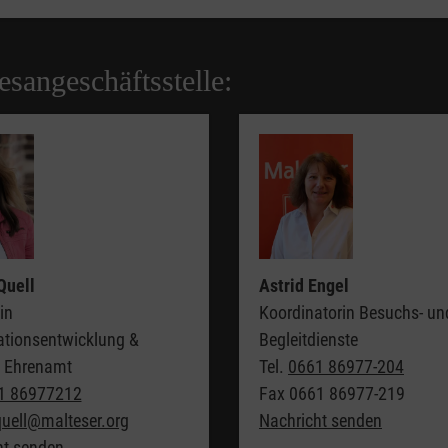
esangeschäftsstelle:
Quell
Astrid Engel
in
Koordinatorin Besuchs- un
ationsentwicklung &
Begleitdienste
s Ehrenamt
Tel.
0661 86977-204
1 86977212
Fax
0661 86977-219
quell@malteser.org
Nachricht senden
ht senden