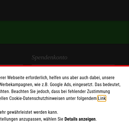
Spendenkonto
Empfänger: Malteser Hilfsdienst e.V.
rer Webseite erforderlich, helfen uns aber auch dabei, unsere
IBAN: DE68 3706 0193 4006 4700 20
 Werbekampagnen, wie z.B. Google Ads, eingesetzt. Das bedeutet,
BIC: GENODED 1PA7
chten. Beachten Sie jedoch, dass bei fehlender Zustimmung
ziellen Cookie-Datenschutzhinweisen unter folgendem
Link
.
Soziale Netzwerke
mehr gewährleistet werden kann.
stellungen anzupassen, wählen Sie
Details anzeigen
.