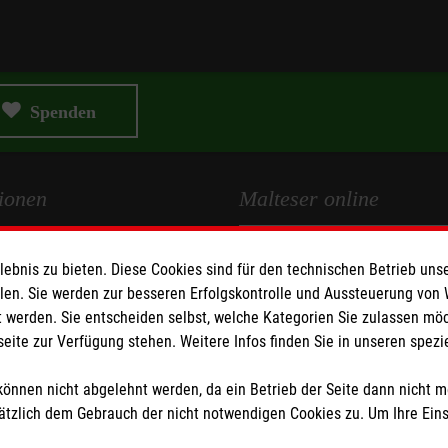
Spenden
ionen
Malteser online
Malteserorden
bnis zu bieten. Diese Cookies sind für den technischen Betrieb unse
Medien
Malteser Jugend
llen. Sie werden zur besseren Erfolgskontrolle und Aussteuerung von
z
Malteser International
 werden. Sie entscheiden selbst, welche Kategorien Sie zulassen mö
seite zur Verfügung stehen. Weitere Infos finden Sie in unseren spe
Mediathek
z
Sharepoint
önnen nicht abgelehnt werden, da ein Betrieb der Seite dann nicht 
tzlich dem Gebrauch der nicht notwendigen Cookies zu. Um Ihre Ein