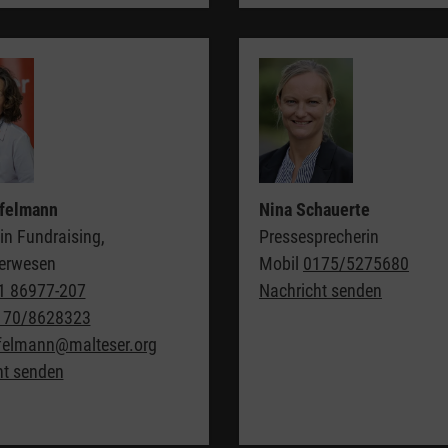
ffelmann
Nina Schauerte
in Fundraising,
Pressesprecherin
derwesen
Mobil
0175/5275680
1 86977-207
Nachricht senden
170/8628323
ffelmann@malteser.org
ht senden