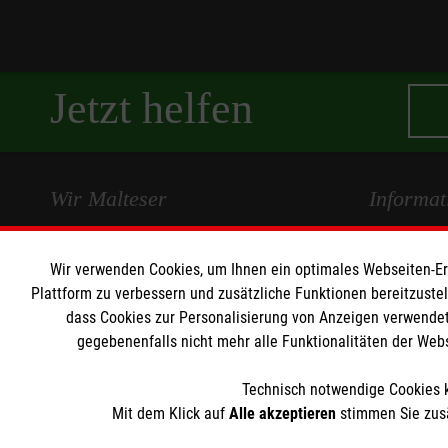
Jetzt helfen
Wir Malteser
Informat
Spenden & Helfen
Kontakt
Wir verwenden Cookies, um Ihnen ein optimales Webseiten-Erle
Angebote & Leistungen
Presse und 
Plattform zu verbessern und zusätzliche Funktionen bereitzuste
Kursangebote
Transparen
dass Cookies zur Personalisierung von Anzeigen verwendet
Mitarbeiten & Stellenangebote
Impressum
gegebenenfalls nicht mehr alle Funktionalitäten der Web
Wir Malteser
Datenschut
Technisch notwendige Cookies k
Mit dem Klick auf
Alle akzeptieren
stimmen Sie zusä