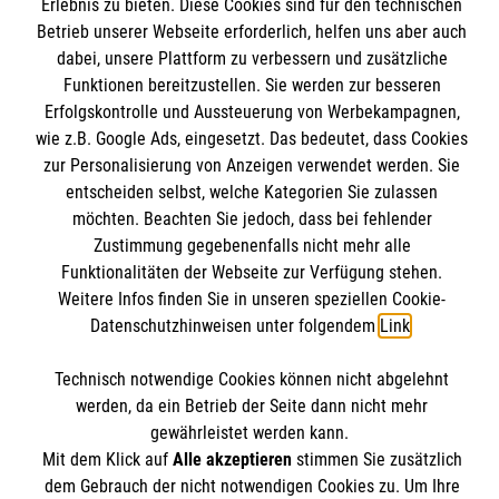
Informationen
Erlebnis zu bieten. Diese Cookies sind für den technischen
Kursangebote
Betrieb unserer Webseite erforderlich, helfen uns aber auch
dabei, unsere Plattform zu verbessern und zusätzliche
Mitarbeiten & Stellenangebote
Kontakt
Funktionen bereitzustellen. Sie werden zur besseren
Wir Malteser
Erfolgskontrolle und Aussteuerung von Werbekampagnen,
Presse und Medien
Malteser online
wie z.B. Google Ads, eingesetzt. Das bedeutet, dass Cookies
Transparenz
zur Personalisierung von Anzeigen verwendet werden. Sie
Impressum
entscheiden selbst, welche Kategorien Sie zulassen
Malteserorden
möchten. Beachten Sie jedoch, dass bei fehlender
Datenschutz
Malteser Jugend
Zustimmung gegebenenfalls nicht mehr alle
Spendenkonto
Funktionalitäten der Webseite zur Verfügung stehen.
Malteser International
Weitere Infos finden Sie in unseren speziellen Cookie-
Mediathek
Datenschutzhinweisen unter folgendem
Link
.
Empfänger: Malteser Hilfsdienst e.V.
Sharepoint
IBAN: DE68 3706 0193 4006 4700 20
Soziale Netzwerke
Technisch notwendige Cookies können nicht abgelehnt
BIC: GENODED 1PA7
werden, da ein Betrieb der Seite dann nicht mehr
gewährleistet werden kann.
Mit dem Klick auf
Alle akzeptieren
stimmen Sie zusätzlich
Der Malteser Hilfsdienst e.V. ist als eingetragene
dem Gebrauch der nicht notwendigen Cookies zu. Um Ihre