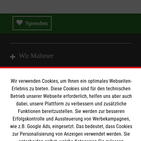
Spenden
Wir Malteser
Spenden & Helfen
Wir verwenden Cookies, um Ihnen ein optimales Webseiten-
Angebote & Leistungen
Erlebnis zu bieten. Diese Cookies sind für den technischen
Informationen
Betrieb unserer Webseite erforderlich, helfen uns aber auch
Kursangebote
dabei, unsere Plattform zu verbessern und zusätzliche
Mitarbeiten & Stellenangebote
Funktionen bereitzustellen. Sie werden zur besseren
Kontakt
Wir Malteser
Erfolgskontrolle und Aussteuerung von Werbekampagnen,
Presse und Medien
Malteser online
wie z.B. Google Ads, eingesetzt. Das bedeutet, dass Cookies
Transparenz
zur Personalisierung von Anzeigen verwendet werden. Sie