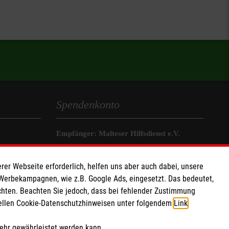
Spendenkonto
Empfänger: Malteser Hilfsdienst e.V.
IBAN: DE68 3706 0193 4006 4700 20
BIC: GENODED 1PA7
rer Webseite erforderlich, helfen uns aber auch dabei, unsere
 Werbekampagnen, wie z.B. Google Ads, eingesetzt. Das bedeutet,
Soziale Netzwerke
chten. Beachten Sie jedoch, dass bei fehlender Zustimmung
ziellen Cookie-Datenschutzhinweisen unter folgendem
Link
.
mehr gewährleistet werden kann.