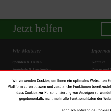
Jetzt helfen
Wir Malteser
Informat
Spenden & Helfen
Kontakt
Angebote & Leistungen
Presse und 
Kursangebote
Transparen
Wir verwenden Cookies, um Ihnen ein optimales Webseiten-Erle
Mitarbeiten & Stellenangebote
Impressum
Plattform zu verbessern und zusätzliche Funktionen bereitzuste
Wir Malteser
Datenschut
dass Cookies zur Personalisierung von Anzeigen verwendet
gegebenenfalls nicht mehr alle Funktionalitäten der Web
Technisch notwendige Cookies k