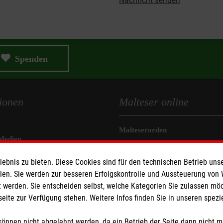
Spenden
ionen
Malteser online
Malteserorden
Medien
Malteser Jugend
z
Malteser International
bnis zu bieten. Diese Cookies sind für den technischen Betrieb unse
llen. Sie werden zur besseren Erfolgskontrolle und Aussteuerung von
Mediathek
z
 werden. Sie entscheiden selbst, welche Kategorien Sie zulassen mö
Sharepoint
seite zur Verfügung stehen. Weitere Infos finden Sie in unseren spe
önnen nicht abgelehnt werden, da ein Betrieb der Seite dann nicht 