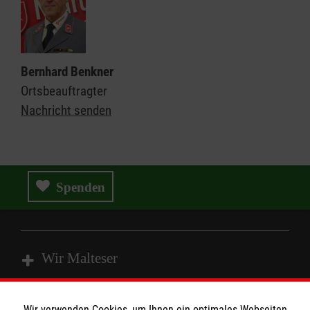
Bernhard Benkner
Ortsbeauftragter
Nachricht senden
Spenden
Wir Malteser
Spenden & Helfen
Wir verwenden Cookies, um Ihnen ein optimales Webseiten-