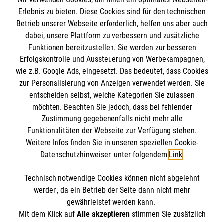
Erlebnis zu bieten. Diese Cookies sind für den technischen
Angebote & Leistungen
Informationen
Betrieb unserer Webseite erforderlich, helfen uns aber auch
Kursangebote
dabei, unsere Plattform zu verbessern und zusätzliche
Mitarbeiten & Stellenangebote
Funktionen bereitzustellen. Sie werden zur besseren
Kontakt
Erfolgskontrolle und Aussteuerung von Werbekampagnen,
Wir Malteser
Presse und Medien
wie z.B. Google Ads, eingesetzt. Das bedeutet, dass Cookies
Malteser online
zur Personalisierung von Anzeigen verwendet werden. Sie
Transparenz
entscheiden selbst, welche Kategorien Sie zulassen
Impressum
möchten. Beachten Sie jedoch, dass bei fehlender
Malteserorden
Datenschutz
Zustimmung gegebenenfalls nicht mehr alle
Malteser Jugend
Spendenkonto
Funktionalitäten der Webseite zur Verfügung stehen.
Malteser International
Weitere Infos finden Sie in unseren speziellen Cookie-
Mediathek
Datenschutzhinweisen unter folgendem
Link
.
Empfänger: Malteser Hilfsdienst e.V.
Sharepoint
Technisch notwendige Cookies können nicht abgelehnt
IBAN: DE68 3706 0193 4006 4700 20
Soziale Netzwerke
werden, da ein Betrieb der Seite dann nicht mehr
BIC: GENODED 1PA7
gewährleistet werden kann.
Mit dem Klick auf
Alle akzeptieren
stimmen Sie zusätzlich