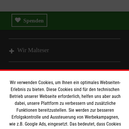
Spenden
Wir Malteser
Spenden & Helfen
Angebote & Leistungen
Informationen
Wir verwenden Cookies, um Ihnen ein optimales Webseiten-
Kursangebote
Erlebnis zu bieten. Diese Cookies sind für den technischen
Betrieb unserer Webseite erforderlich, helfen uns aber auch
Mitarbeiten & Stellenangebote
Kontakt
dabei, unsere Plattform zu verbessern und zusätzliche
Wir Malteser
Funktionen bereitzustellen. Sie werden zur besseren
Presse und Medien
Malteser online
Erfolgskontrolle und Aussteuerung von Werbekampagnen,
Transparenz
wie z.B. Google Ads, eingesetzt. Das bedeutet, dass Cookies