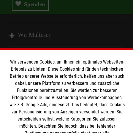
Tel.
06055 3933
Spenden
Nachricht senden
Wir Malteser
Spenden & Helfen
Wir verwenden Cookies, um Ihnen ein optimales Webseiten-
Angebote & Leistungen
Informationen
Erlebnis zu bieten. Diese Cookies sind für den technischen
Kursangebote
Betrieb unserer Webseite erforderlich, helfen uns aber auch
dabei, unsere Plattform zu verbessern und zusätzliche
Mitarbeiten & Stellenangebote
Kontakt
Funktionen bereitzustellen. Sie werden zur besseren
Wir Malteser
Erfolgskontrolle und Aussteuerung von Werbekampagnen,
Presse und Medien
Malteser online
wie z.B. Google Ads, eingesetzt. Das bedeutet, dass Cookies
Transparenz
zur Personalisierung von Anzeigen verwendet werden. Sie
Impressum
entscheiden selbst, welche Kategorien Sie zulassen
Malteserorden
Datenschutz
möchten. Beachten Sie jedoch, dass bei fehlender
Malteser Jugend