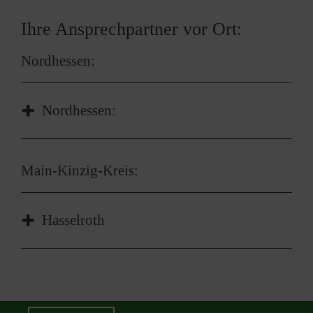
Ihre Ansprechpartner vor Ort:
Nordhessen:
Nordhessen:
Klaus Reimer
Main-Kinzig-Kreis:
Projektleiter
Tel.
0561 47396426
Hasselroth
Nachricht senden
Edith Biba
Leiterin BBD