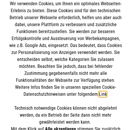
Wir verwenden Cookies, um Ihnen ein optimales Webseiten-
Angebote & Leistungen
Informationen
Erlebnis zu bieten. Diese Cookies sind für den technischen
Kursangebote
Betrieb unserer Webseite erforderlich, helfen uns aber auch
dabei, unsere Plattform zu verbessern und zusätzliche
Mitarbeiten & Stellenangebote
Kontakt
Funktionen bereitzustellen. Sie werden zur besseren
Wir Malteser
Erfolgskontrolle und Aussteuerung von Werbekampagnen,
Presse und Medien
Malteser online
wie z.B. Google Ads, eingesetzt. Das bedeutet, dass Cookies
Transparenz
zur Personalisierung von Anzeigen verwendet werden. Sie
Impressum
entscheiden selbst, welche Kategorien Sie zulassen
Malteserorden
Datenschutz
möchten. Beachten Sie jedoch, dass bei fehlender
Malteser Jugend
Spendenkonto
Zustimmung gegebenenfalls nicht mehr alle
Funktionalitäten der Webseite zur Verfügung stehen.
Malteser International
Weitere Infos finden Sie in unseren speziellen Cookie-
Mediathek
Datenschutzhinweisen unter folgendem
Link
.
Empfänger: Malteser Hilfsdienst e.V.
Sharepoint
IBAN: DE68 3706 0193 4006 4700 20
Soziale Netzwerke
Technisch notwendige Cookies können nicht abgelehnt
BIC: GENODED 1PA7
werden, da ein Betrieb der Seite dann nicht mehr
gewährleistet werden kann.
Mit dem Klick auf
Alle akzeptieren
stimmen Sie zusätzlich