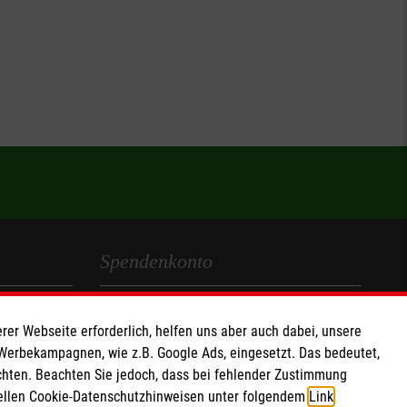
Spendenkonto
Empfänger: Malteser Hilfsdienst e.V.
rer Webseite erforderlich, helfen uns aber auch dabei, unsere
IBAN: DE68 3706 0193 4006 4700 20
 Werbekampagnen, wie z.B. Google Ads, eingesetzt. Das bedeutet,
BIC: GENODED 1PA7
chten. Beachten Sie jedoch, dass bei fehlender Zustimmung
ziellen Cookie-Datenschutzhinweisen unter folgendem
Link
.