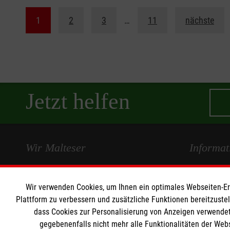
1
2
3
…
11
nächste
Jetzt helfen
Wir Malteser
Informat
Spenden & Helfen
Kontakt
Angebote & Leistungen
Presse und 
Wir verwenden Cookies, um Ihnen ein optimales Webseiten-Erle
Plattform zu verbessern und zusätzliche Funktionen bereitzuste
Kursangebote
Transparen
dass Cookies zur Personalisierung von Anzeigen verwendet
Mitarbeiten & Stellenangebote
Impressum
gegebenenfalls nicht mehr alle Funktionalitäten der Web