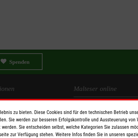
Spenden
ionen
Malteser online
Malteserorden
Medien
bnis zu bieten. Diese Cookies sind für den technischen Betrieb unse
Malteser Jugend
llen. Sie werden zur besseren Erfolgskontrolle und Aussteuerung von
z
Malteser International
 werden. Sie entscheiden selbst, welche Kategorien Sie zulassen mö
Mediathek
seite zur Verfügung stehen. Weitere Infos finden Sie in unseren spe