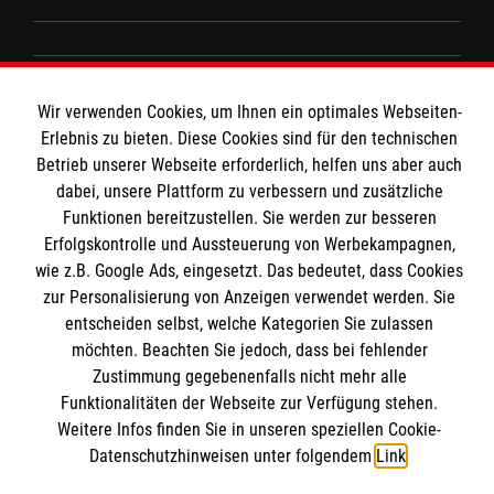
Spenden & Helfen
Angebote & Leistungen
Informationen
Wir verwenden Cookies, um Ihnen ein optimales Webseiten-
Kursangebote
Erlebnis zu bieten. Diese Cookies sind für den technischen
Mitarbeiten & Stellenangebote
Betrieb unserer Webseite erforderlich, helfen uns aber auch
Kontakt
dabei, unsere Plattform zu verbessern und zusätzliche
Wir Malteser
Presse und Medien
Funktionen bereitzustellen. Sie werden zur besseren
Malteser online
Erfolgskontrolle und Aussteuerung von Werbekampagnen,
Transparenz
wie z.B. Google Ads, eingesetzt. Das bedeutet, dass Cookies
Impressum
zur Personalisierung von Anzeigen verwendet werden. Sie
Malteserorden
Datenschutz
entscheiden selbst, welche Kategorien Sie zulassen
Malteser Jugend
Spendenkonto
möchten. Beachten Sie jedoch, dass bei fehlender
Malteser International
Zustimmung gegebenenfalls nicht mehr alle
Mediathek
Funktionalitäten der Webseite zur Verfügung stehen.
Empfänger: Malteser Hilfsdienst e.V.
Weitere Infos finden Sie in unseren speziellen Cookie-
Sharepoint
Datenschutzhinweisen unter folgendem
Link
.
IBAN: DE68 3706 0193 4006 4700 20
Soziale Netzwerke
BIC: GENODED 1PA7