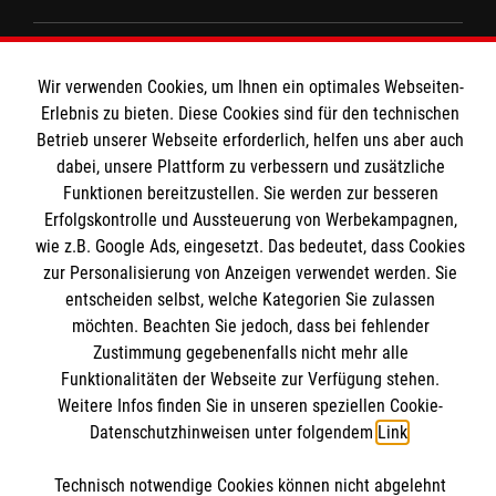
Spenden & Helfen
Wir verwenden Cookies, um Ihnen ein optimales Webseiten-
Angebote & Leistungen
Informationen
Erlebnis zu bieten. Diese Cookies sind für den technischen
Kursangebote
Betrieb unserer Webseite erforderlich, helfen uns aber auch
Mitarbeiten & Stellenangebote
dabei, unsere Plattform zu verbessern und zusätzliche
Kontakt
Funktionen bereitzustellen. Sie werden zur besseren
Wir Malteser
Presse und Medien
Erfolgskontrolle und Aussteuerung von Werbekampagnen,
Malteser online
wie z.B. Google Ads, eingesetzt. Das bedeutet, dass Cookies
Transparenz
zur Personalisierung von Anzeigen verwendet werden. Sie
Impressum
entscheiden selbst, welche Kategorien Sie zulassen
Malteserorden
Datenschutz
möchten. Beachten Sie jedoch, dass bei fehlender
Malteser Jugend
Spendenkonto
Zustimmung gegebenenfalls nicht mehr alle
Malteser International
Funktionalitäten der Webseite zur Verfügung stehen.
Mediathek
Weitere Infos finden Sie in unseren speziellen Cookie-
Empfänger: Malteser Hilfsdienst e.V.
Datenschutzhinweisen unter folgendem
Link
.
Sharepoint
IBAN: DE68 3706 0193 4006 4700 20
Soziale Netzwerke
Technisch notwendige Cookies können nicht abgelehnt
BIC: GENODED 1PA7