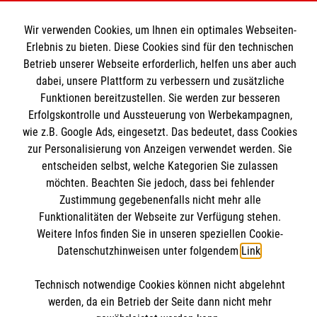
Spenden & Helfen
Wir verwenden Cookies, um Ihnen ein optimales Webseiten-
Angebote & Leistungen
Informationen
Erlebnis zu bieten. Diese Cookies sind für den technischen
Kursangebote
Betrieb unserer Webseite erforderlich, helfen uns aber auch
Mitarbeiten & Stellenangebote
dabei, unsere Plattform zu verbessern und zusätzliche
Kontakt
Funktionen bereitzustellen. Sie werden zur besseren
Wir Malteser
Presse und Medien
Erfolgskontrolle und Aussteuerung von Werbekampagnen,
Malteser online
wie z.B. Google Ads, eingesetzt. Das bedeutet, dass Cookies
Transparenz
zur Personalisierung von Anzeigen verwendet werden. Sie
Impressum
entscheiden selbst, welche Kategorien Sie zulassen
Malteserorden
Datenschutz
möchten. Beachten Sie jedoch, dass bei fehlender
Malteser Jugend
Spendenkonto
Zustimmung gegebenenfalls nicht mehr alle
Malteser International
Funktionalitäten der Webseite zur Verfügung stehen.
Mediathek
Weitere Infos finden Sie in unseren speziellen Cookie-
Empfänger: Malteser Hilfsdienst e.V.
Datenschutzhinweisen unter folgendem
Link
.
Sharepoint
IBAN: DE68 3706 0193 4006 4700 20
Soziale Netzwerke
Technisch notwendige Cookies können nicht abgelehnt
BIC: GENODED 1PA7
werden, da ein Betrieb der Seite dann nicht mehr