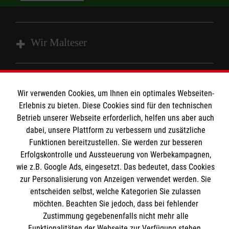
Wir Malteser
Spenden & Helfen
Wir verwenden Cookies, um Ihnen ein optimales Webseiten-
Angebote & Leistungen
Informationen
Erlebnis zu bieten. Diese Cookies sind für den technischen
Kursangebote
Betrieb unserer Webseite erforderlich, helfen uns aber auch
Mitarbeiten & Stellenangebote
dabei, unsere Plattform zu verbessern und zusätzliche
Kontakt
Wir Malteser
Funktionen bereitzustellen. Sie werden zur besseren
Presse und Medien
Malteser online
Erfolgskontrolle und Aussteuerung von Werbekampagnen,
wie z.B. Google Ads, eingesetzt. Das bedeutet, dass Cookies
Transparenz
zur Personalisierung von Anzeigen verwendet werden. Sie
Impressum
entscheiden selbst, welche Kategorien Sie zulassen
Malteserorden
Datenschutz
möchten. Beachten Sie jedoch, dass bei fehlender
Malteser Jugend
Spendenkonto
Zustimmung gegebenenfalls nicht mehr alle
Malteser International
Funktionalitäten der Webseite zur Verfügung stehen.