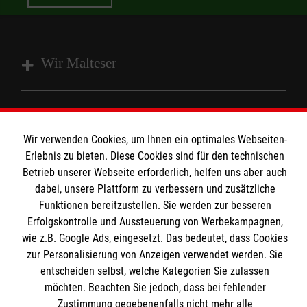
Wir Malteser
Spenden & Helfen
Angebote & Leistungen
Informationen
Wir verwenden Cookies, um Ihnen ein optimales Webseiten-
Kursangebote
Erlebnis zu bieten. Diese Cookies sind für den technischen
Betrieb unserer Webseite erforderlich, helfen uns aber auch
Mitarbeiten & Stellenangebote
Kontakt
dabei, unsere Plattform zu verbessern und zusätzliche
Wir Malteser
Funktionen bereitzustellen. Sie werden zur besseren
Presse und Medien
Malteser online
Erfolgskontrolle und Aussteuerung von Werbekampagnen,
Transparenz
wie z.B. Google Ads, eingesetzt. Das bedeutet, dass Cookies
Impressum
zur Personalisierung von Anzeigen verwendet werden. Sie
Malteserorden
entscheiden selbst, welche Kategorien Sie zulassen
Datenschutz
Malteser Jugend
möchten. Beachten Sie jedoch, dass bei fehlender
Spendenkonto
Zustimmung gegebenenfalls nicht mehr alle
Malteser International