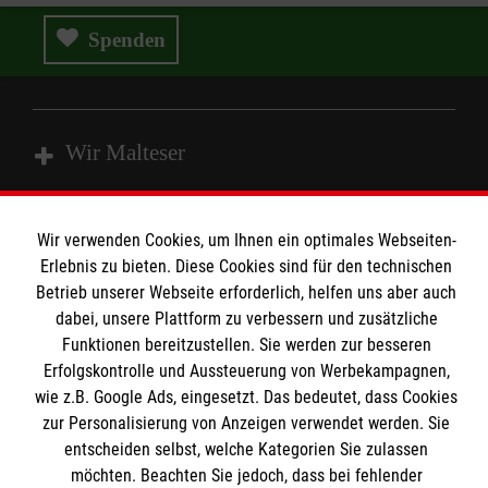
Spenden
Wir Malteser
Spenden & Helfen
Wir verwenden Cookies, um Ihnen ein optimales Webseiten-
Angebote & Leistungen
Erlebnis zu bieten. Diese Cookies sind für den technischen
Informationen
Betrieb unserer Webseite erforderlich, helfen uns aber auch
Kursangebote
dabei, unsere Plattform zu verbessern und zusätzliche
Mitarbeiten & Stellenangebote
Funktionen bereitzustellen. Sie werden zur besseren
Kontakt
Wir Malteser
Erfolgskontrolle und Aussteuerung von Werbekampagnen,
Presse und Medien
Malteser online
wie z.B. Google Ads, eingesetzt. Das bedeutet, dass Cookies
Transparenz
zur Personalisierung von Anzeigen verwendet werden. Sie
entscheiden selbst, welche Kategorien Sie zulassen
Impressum
Malteserorden
möchten. Beachten Sie jedoch, dass bei fehlender
Datenschutz