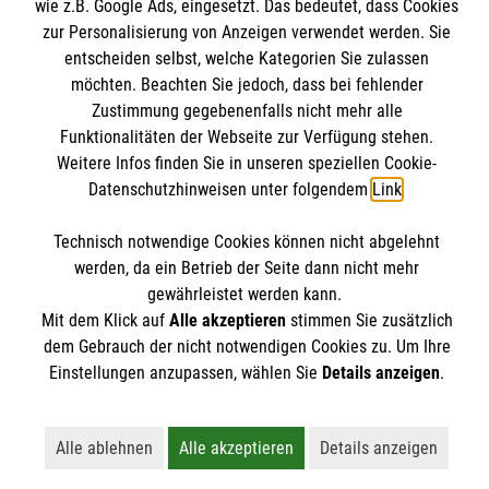
wie z.B. Google Ads, eingesetzt. Das bedeutet, dass Cookies
Transparenz
zur Personalisierung von Anzeigen verwendet werden. Sie
Impressum
entscheiden selbst, welche Kategorien Sie zulassen
Malteserorden
möchten. Beachten Sie jedoch, dass bei fehlender
Datenschutz
Zustimmung gegebenenfalls nicht mehr alle
Malteser Jugend
Spendenkonto
Funktionalitäten der Webseite zur Verfügung stehen.
Malteser International
Weitere Infos finden Sie in unseren speziellen Cookie-
Mediathek
Datenschutzhinweisen unter folgendem
Link
.
Empfänger: Malteser Hilfsdienst e.V.
Sharepoint
IBAN: DE68 3706 0193 4006 4700 20
Soziale Netzwerke
Technisch notwendige Cookies können nicht abgelehnt
BIC: GENODED 1PA7
werden, da ein Betrieb der Seite dann nicht mehr
gewährleistet werden kann.
Mit dem Klick auf
Alle akzeptieren
stimmen Sie zusätzlich
Der Malteser Hilfsdienst e.V. ist als eingetragene
dem Gebrauch der nicht notwendigen Cookies zu. Um Ihre
gemeinnützige Organisation von der Körperschaft- und
Einstellungen anzupassen, wählen Sie
Details anzeigen
.
Gewerbesteuer befreit.
Alle ablehnen
Alle akzeptieren
Details anzeigen
Lehnt alle nicht-essentiellen Cookies ab
Akzeptiert alle Cookies einschließl
Öffnet detailli