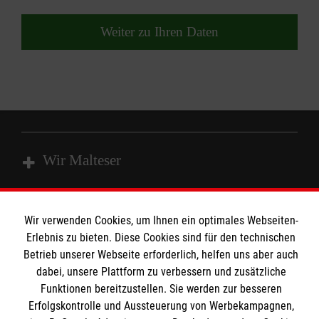
Weiter zu Ihren Daten
Wir Malteser
Spenden & Helfen
Wir verwenden Cookies, um Ihnen ein optimales Webseiten-
Angebote & Leistungen
Erlebnis zu bieten. Diese Cookies sind für den technischen
Informationen
Betrieb unserer Webseite erforderlich, helfen uns aber auch
Kursangebote
dabei, unsere Plattform zu verbessern und zusätzliche
Mitarbeiten & Stellenangebote
Funktionen bereitzustellen. Sie werden zur besseren
Kontakt
Wir Malteser
Erfolgskontrolle und Aussteuerung von Werbekampagnen,
Presse und Medien
Malteser online