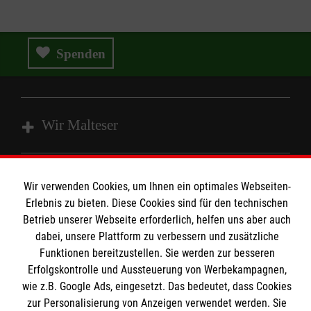
Spenden
Wir Malteser
Spenden & Helfen
Wir verwenden Cookies, um Ihnen ein optimales Webseiten-
Angebote & Leistungen
Informationen
Erlebnis zu bieten. Diese Cookies sind für den technischen
Kursangebote
Betrieb unserer Webseite erforderlich, helfen uns aber auch
dabei, unsere Plattform zu verbessern und zusätzliche
Mitarbeiten & Stellenangebote
Kontakt
Funktionen bereitzustellen. Sie werden zur besseren
Wir Malteser
Erfolgskontrolle und Aussteuerung von Werbekampagnen,
Presse und Medien
Malteser online
wie z.B. Google Ads, eingesetzt. Das bedeutet, dass Cookies
Transparenz
zur Personalisierung von Anzeigen verwendet werden. Sie