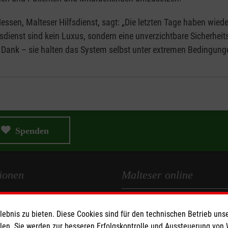
sen, Malteser Hilfsdienst, sagt: „Die letzten Tage haben wieder
sdienst sind kein Luxus, sondern eine unverzichtbare Sicherheit
r Dank – sie halten das System selbst unter extremen Bedingun
Spenden
ionen
Malteser online
Malteserorden
Medien
bnis zu bieten. Diese Cookies sind für den technischen Betrieb unse
Malteser Jugend
llen. Sie werden zur besseren Erfolgskontrolle und Aussteuerung von
z