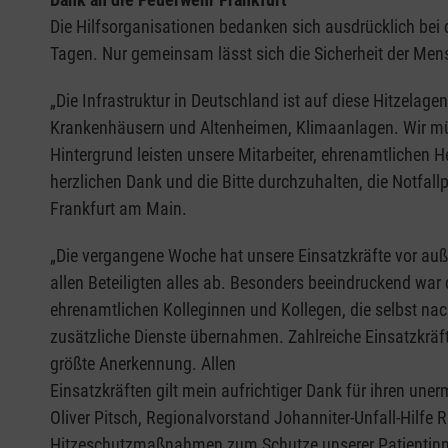
Die Hilfsorganisationen bedanken sich ausdrücklich bei 
Tagen. Nur gemeinsam lässt sich die Sicherheit der Men
„Die Infrastruktur in Deutschland ist auf diese Hitzelag
Krankenhäusern und Altenheimen, Klimaanlagen. Wir müs
Hintergrund leisten unsere Mitarbeiter, ehrenamtlichen 
herzlichen Dank und die Bitte durchzuhalten, die Notfal
Frankfurt am Main.
„Die vergangene Woche hat unsere Einsatzkräfte vor au
allen Beteiligten alles ab. Besonders beeindruckend war
ehrenamtlichen Kolleginnen und Kollegen, die selbst na
zusätzliche Dienste übernahmen. Zahlreiche Einsatzkrä
größte Anerkennung. Allen
Einsatzkräften gilt mein aufrichtiger Dank für ihren un
Oliver Pitsch, Regionalvorstand Johanniter-Unfall-Hilfe
Hitzeschutzmaßnahmen zum Schutze unserer Patientinn