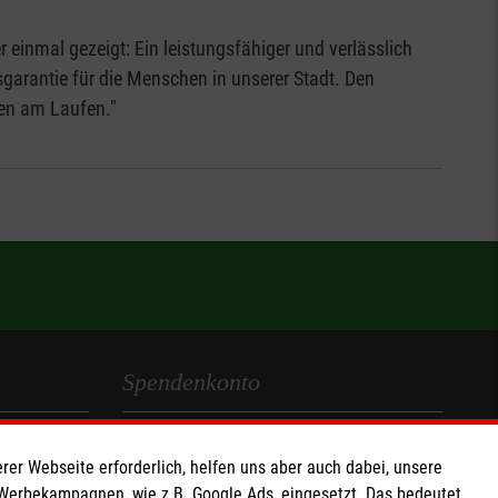
 einmal gezeigt: Ein leistungsfähiger und verlässlich
sgarantie für die Menschen in unserer Stadt. Den
gen am Laufen."
Spendenkonto
Empfänger: Malteser Hilfsdienst e.V.
rer Webseite erforderlich, helfen uns aber auch dabei, unsere
IBAN: DE68 3706 0193 4006 4700 20
 Werbekampagnen, wie z.B. Google Ads, eingesetzt. Das bedeutet,