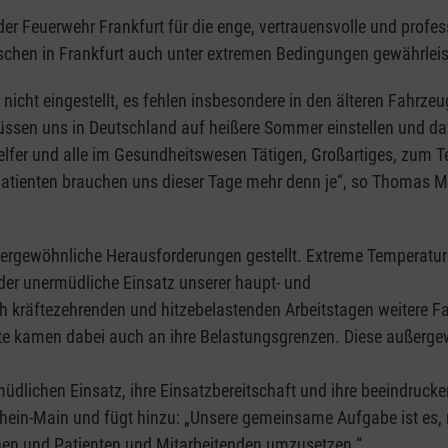
der Feuerwehr Frankfurt für die enge, vertrauensvolle und prof
schen in Frankfurt auch unter extremen Bedingungen gewährleis
en nicht eingestellt, es fehlen insbesondere in den älteren Fahr
sen uns in Deutschland auf heißere Sommer einstellen und daf
Helfer und alle im Gesundheitswesen Tätigen, Großartiges, zum T
lpatienten brauchen uns dieser Tage mehr denn je“, so Thomas 
ßergewöhnliche Herausforderungen gestellt. Extreme Temperatur
 der unermüdliche Einsatz unserer haupt- und
ch kräftezehrenden und hitzebelastenden Arbeitstagen weitere 
fte kamen dabei auch an ihre Belastungsgrenzen. Diese außerge
ermüdlichen Einsatz, ihre Einsatzbereitschaft und ihre beeindr
 Rhein-Main und fügt hinzu: „Unsere gemeinsame Aufgabe ist es,
en und Patienten und Mitarbeitenden umzusetzen.“