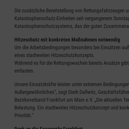
Die zusätzliche Bereitstellung von Rettungsfahrzeugen 
Katastrophenschutz-Einheiten seit vergangenem Sonntag 
Katastrophenschutzsystems, das der guten Zusammenarb
Hitzeschutz mit konkreten Maßnahmen notwendig
Um die Arbeitsbedingungen besonders bei Einsätzen auße
eines stadtweiten Hitzeschutzkonzepts.
Während es für die Rettungswachen bereits Ansätze gib
entlasten.
Unsere Einsatzkräfte leisten unter extremen Bedingunge
Außergewöhnliches“, sagt Dierk Dallwitz, Geschäftsführ
Bezirksverband Frankfurt am Main e.V. „Die aktuellen T
Belastung. Ein stadtweites Hitzeschutzkonzept und kon
Priorität.“
Dank an die Feuerwehr Frankfurt