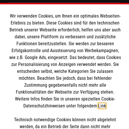
Spenden & Helfen
Wir verwenden Cookies, um Ihnen ein optimales Webseiten-
Angebote & Leistungen
Informationen
Erlebnis zu bieten. Diese Cookies sind für den technischen
Kursangebote
Betrieb unserer Webseite erforderlich, helfen uns aber auch
dabei, unsere Plattform zu verbessern und zusätzliche
Mitarbeiten & Stellenangebote
Kontakt
Funktionen bereitzustellen. Sie werden zur besseren
Wir Malteser
Erfolgskontrolle und Aussteuerung von Werbekampagnen,
Presse und Medien
Malteser online
wie z.B. Google Ads, eingesetzt. Das bedeutet, dass Cookies
Transparenz
zur Personalisierung von Anzeigen verwendet werden. Sie
Impressum
entscheiden selbst, welche Kategorien Sie zulassen
Malteserorden
möchten. Beachten Sie jedoch, dass bei fehlender
Datenschutz
Malteser Jugend
Zustimmung gegebenenfalls nicht mehr alle
Spendenkonto
Funktionalitäten der Webseite zur Verfügung stehen.
Malteser International
Weitere Infos finden Sie in unseren speziellen Cookie-
Mediathek
Datenschutzhinweisen unter folgendem
Link
.
Empfänger: Malteser Hilfsdienst e.V.
Sharepoint
IBAN: DE68 3706 0193 4006 4700 20
Soziale Netzwerke
Technisch notwendige Cookies können nicht abgelehnt
BIC: GENODED 1PA7
werden, da ein Betrieb der Seite dann nicht mehr