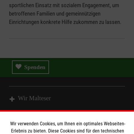
sportlichen Einsatz mit sozialem Engagement, um
betroffenen Familien und gemeinnützigen
Einrichtungen konkrete Hilfe zukommen zu lassen.
Spenden
Wir Malteser
Spenden & Helfen
Wir verwenden Cookies, um Ihnen ein optimales Webseiten-
Angebote & Leistungen
Informationen
Erlebnis zu bieten. Diese Cookies sind für den technischen