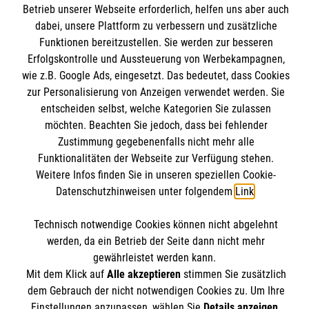
Kursangebote
Betrieb unserer Webseite erforderlich, helfen uns aber auch
dabei, unsere Plattform zu verbessern und zusätzliche
Mitarbeiten & Stellenangebote
Funktionen bereitzustellen. Sie werden zur besseren
Kontakt
Wir Malteser
Erfolgskontrolle und Aussteuerung von Werbekampagnen,
Presse und Medien
Malteser online
wie z.B. Google Ads, eingesetzt. Das bedeutet, dass Cookies
Transparenz
zur Personalisierung von Anzeigen verwendet werden. Sie
Impressum
entscheiden selbst, welche Kategorien Sie zulassen
Malteserorden
möchten. Beachten Sie jedoch, dass bei fehlender
Datenschutz
Malteser Jugend
Zustimmung gegebenenfalls nicht mehr alle
Spendenkonto
Funktionalitäten der Webseite zur Verfügung stehen.
Malteser International
Weitere Infos finden Sie in unseren speziellen Cookie-
Mediathek
Datenschutzhinweisen unter folgendem
Link
.
Empfänger: Malteser Hilfsdienst e.V.
Sharepoint
IBAN: DE68 3706 0193 4006 4700 20
Soziale Netzwerke
Technisch notwendige Cookies können nicht abgelehnt
BIC: GENODED 1PA7
werden, da ein Betrieb der Seite dann nicht mehr
gewährleistet werden kann.
Mit dem Klick auf
Alle akzeptieren
stimmen Sie zusätzlich
Der Malteser Hilfsdienst e.V. ist als eingetragene
dem Gebrauch der nicht notwendigen Cookies zu. Um Ihre
gemeinnützige Organisation von der Körperschaft- und
Einstellungen anzupassen, wählen Sie
Details anzeigen
.