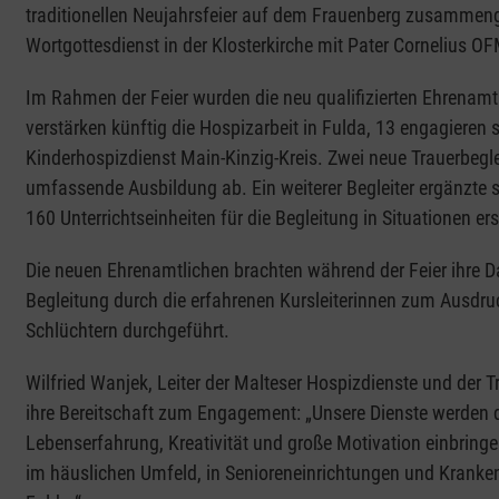
traditionellen Neujahrsfeier auf dem Frauenberg zusamme
Wortgottesdienst in der Klosterkirche mit Pater Cornelius O
Im Rahmen der Feier wurden die neu qualifizierten Ehrenam
verstärken künftig die Hospizarbeit in Fulda, 13 engagieren 
Kinderhospizdienst Main-Kinzig-Kreis. Zwei neue Trauerbegle
umfassende Ausbildung ab. Ein weiterer Begleiter ergänzte 
160 Unterrichtseinheiten für die Begleitung in Situationen er
Die neuen Ehrenamtlichen brachten während der Feier ihre Da
Begleitung durch die erfahrenen Kursleiterinnen zum Ausdru
Schlüchtern durchgeführt.
Wilfried Wanjek, Leiter der Malteser Hospizdienste und der 
ihre Bereitschaft zum Engagement: „Unsere Dienste werden d
Lebenserfahrung, Kreativität und große Motivation einbring
im häuslichen Umfeld, in Senioreneinrichtungen und Kranken