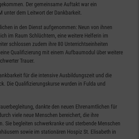
ngekommen. Der gemeinsame Auftakt war ein
FM unter dem Leitwort der Dankbarkeit.
tlichen in den Dienst aufgenommen: Neun von ihnen
sich im Raum Schlüchtern, eine weitere Helferin im
iter schlossen zudem ihre 80 Unterrichtseinheiten
seine Qualifizierung mit einem Aufbaumodul über weitere
schwerter Trauer.
nkbarkeit für die intensive Ausbildungszeit und die
ck. Die Qualifizierungskurse wurden in Fulda und
Trauerbegleitung, dankte den neuen Ehrenamtlichen für
urch viele neue Menschen bereichert, die ihre
en. Sie begleiten schwerkranke und sterbende Menschen
häusern sowie im stationären Hospiz St. Elisabeth in