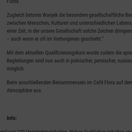
Fulda.“
Zugleich betonte Wanjek die besondere gesellschaftliche Be
zwischen Menschen, Kulturen und unterschiedlichen Lebensha
einer Zeit, in der unsere Gesellschaft solche Zeichen dringen
– auch wenn er oft im Verborgenen geschieht.“
Mit dem aktuellen Qualifizierungskurs wurde zudem die sprachl
Begleitungen sind nun auch in polnischer, persischer, russis
möglich.
Beim anschließenden Beisammensein im Café Flora auf dem F
Atmosphäre aus.
Info:
mfasst 100 Unterrichtseinheiten. Neben fachlichen Inhalten ste