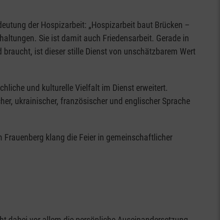
deutung der Hospizarbeit: „Hospizarbeit baut Brücken –
ltungen. Sie ist damit auch Friedensarbeit. Gerade in
d braucht, ist dieser stille Dienst von unschätzbarem Wert
iche und kulturelle Vielfalt im Dienst erweitert.
cher, ukrainischer, französischer und englischer Sprache
rauenberg klang die Feier in gemeinschaftlicher
ht dabei vor allem die persönliche Auseinandersetzung