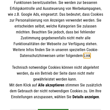
Funktionen bereitzustellen. Sie werden zur besseren
Kontakt
Wir Malteser
Erfolgskontrolle und Aussteuerung von Werbekampagnen,
Presse und Medien
Malteser online
wie z.B. Google Ads, eingesetzt. Das bedeutet, dass Cookies
Transparenz
zur Personalisierung von Anzeigen verwendet werden. Sie
Impressum
entscheiden selbst, welche Kategorien Sie zulassen
Malteserorden
möchten. Beachten Sie jedoch, dass bei fehlender
Datenschutz
Malteser Jugend
Zustimmung gegebenenfalls nicht mehr alle
Spendenkonto
Funktionalitäten der Webseite zur Verfügung stehen.
Malteser International
Weitere Infos finden Sie in unseren speziellen Cookie-
Mediathek
Datenschutzhinweisen unter folgendem
Link
.
Empfänger: Malteser Hilfsdienst e.V.
Sharepoint
IBAN: DE68 3706 0193 4006 4700 20
Soziale Netzwerke
Technisch notwendige Cookies können nicht abgelehnt
BIC: GENODED 1PA7
werden, da ein Betrieb der Seite dann nicht mehr
gewährleistet werden kann.
Mit dem Klick auf
Alle akzeptieren
stimmen Sie zusätzlich
Der Malteser Hilfsdienst e.V. ist als eingetragene
dem Gebrauch der nicht notwendigen Cookies zu. Um Ihre
gemeinnützige Organisation von der Körperschaft- und
Einstellungen anzupassen, wählen Sie
Details anzeigen
.
Gewerbesteuer befreit.