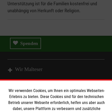
Unterstützung ist für die Familien kostenfrei und
unabhängig von Herkunft oder Religion.
Spenden
Wir Malteser
Spenden & Helfen
Wir verwenden Cookies, um Ihnen ein optimales Webseiten-
Angebote & Leistungen
Informationen
Erlebnis zu bieten. Diese Cookies sind für den technischen
Kursangebote
Betrieb unserer Webseite erforderlich, helfen uns aber auch
dabei, unsere Plattform zu verbessern und zusätzliche
Mitarbeiten & Stellenangebote