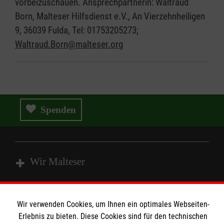
vorbeizuschauen. Ansprechpartnerin: Waltraud
Born, Malteser Hilfsdienst e.V., An Vierzehnheiligen
9, 36039 Fulda, Tel: 01753205273;
Waltraud.Born@malteser.org
Spenden
Wir Malteser
Spenden & Helfen
Wir verwenden Cookies, um Ihnen ein optimales Webseiten-
Angebote & Leistungen
Informationen
Erlebnis zu bieten. Diese Cookies sind für den technischen