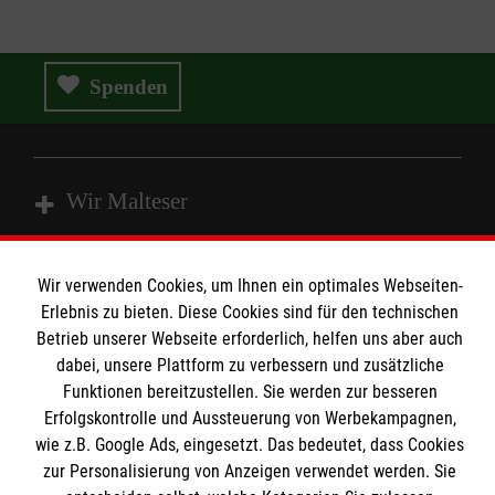
Spenden
Wir Malteser
Spenden & Helfen
Wir verwenden Cookies, um Ihnen ein optimales Webseiten-
Erlebnis zu bieten. Diese Cookies sind für den technischen
Angebote & Leistungen
Informationen
Betrieb unserer Webseite erforderlich, helfen uns aber auch
Kursangebote
dabei, unsere Plattform zu verbessern und zusätzliche
Mitarbeiten & Stellenangebote
Funktionen bereitzustellen. Sie werden zur besseren
Kontakt
Wir Malteser
Erfolgskontrolle und Aussteuerung von Werbekampagnen,
Presse und Medien
Malteser online
wie z.B. Google Ads, eingesetzt. Das bedeutet, dass Cookies
Transparenz
zur Personalisierung von Anzeigen verwendet werden. Sie