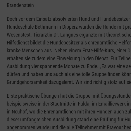
Brandenstein
Doch vor dem Einsatz absolvierten Hund und Hundebesitze
Hundeschule Bethmann in Dipperz wurden die Hunde mit pra
Wesenstest. Tierärztin Dr. Langnes ergänzte mit theoretis
Hilfsdienst bildet die Hundebesitzer als ehrenamtliche Helfe
kranke Menschen aus. Neben einem Erste-Hilfe-Kurs, einer
erhalten sie zudem eine Einweisung in den Dienst. Für Teiln
Ausbildung vier spannende Monate zu Ende. „Es war eine sehr
dürfen und haben uns auch als eine tolle Gruppe finden könne
Grundgehorsamkeit dazugelernt. Wir sind richtig stolz auf si
Erste praktische Übungen hat die Gruppe mit Übungsstunden i
beispielsweise in der Stadtmitte in Fulda, im Emaillierwerk i
in Neuhof, wo die Ehrenamtlichen mit ihren Hunden auch z
dieser umfangreichen Ausbildung stand eine Prüfung für Hu
abgenommen wurde und die alle Teilnehmer mit Bravour bes