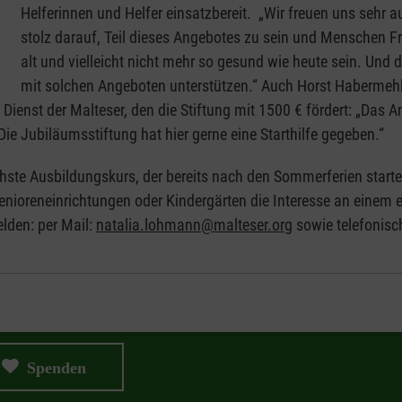
Helferinnen und Helfer einsatzbereit. „Wir freuen uns sehr au
stolz darauf, Teil dieses Angebotes zu sein und Menschen 
alt und vielleicht nicht mehr so gesund wie heute sein. Und
mit solchen Angeboten unterstützen.“ Auch Horst Habermehl,
ienst der Malteser, den die Stiftung mit 1500 € fördert: „Das An
 Die Jubiläumsstiftung hat hier gerne eine Starthilfe gegeben.“
ste Ausbildungskurs, der bereits nach den Sommerferien startet, 
nioreneinrichtungen oder Kindergärten die Interesse an einem
lden: per Mail:
natalia.lohmann@malteser.org
sowie telefonis
Spenden