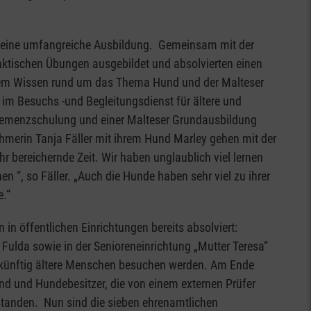
r eine umfangreiche Ausbildung. Gemeinsam mit der
ktischen Übungen ausgebildet und absolvierten einen
chem Wissen rund um das Thema Hund und der Malteser
r im Besuchs -und Begleitungsdienst für ältere und
 Demenzschulung und einer Malteser Grundausbildung
ehmerin Tanja Fäller mit ihrem Hund Marley gehen mit der
 bereichernde Zeit. Wir haben unglaublich viel lernen
n “, so Fäller. „Auch die Hunde haben sehr viel zu ihrer
e.“
n öffentlichen Einrichtungen bereits absolviert:
n Fulda sowie in der Senioreneinrichtung „Mutter Teresa“
ukünftig ältere Menschen besuchen werden. Am Ende
nd und Hundebesitzer, die von einem externen Prüfer
tanden. Nun sind die sieben ehrenamtlichen