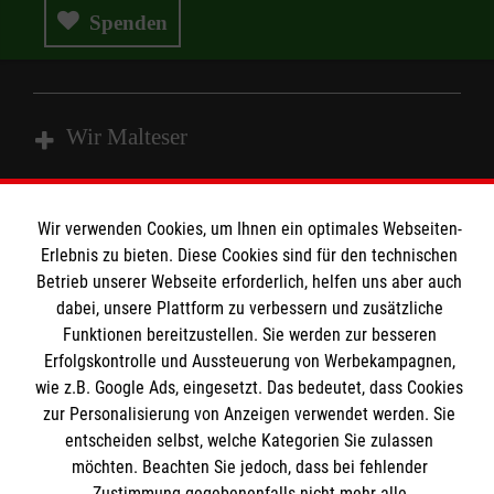
Spenden
Wir Malteser
Spenden & Helfen
Wir verwenden Cookies, um Ihnen ein optimales Webseiten-
Angebote & Leistungen
Erlebnis zu bieten. Diese Cookies sind für den technischen
Informationen
Betrieb unserer Webseite erforderlich, helfen uns aber auch
Kursangebote
dabei, unsere Plattform zu verbessern und zusätzliche
Mitarbeiten & Stellenangebote
Funktionen bereitzustellen. Sie werden zur besseren
Kontakt
Wir Malteser
Erfolgskontrolle und Aussteuerung von Werbekampagnen,
Presse und Medien
Malteser online
wie z.B. Google Ads, eingesetzt. Das bedeutet, dass Cookies
Transparenz
zur Personalisierung von Anzeigen verwendet werden. Sie
Impressum
entscheiden selbst, welche Kategorien Sie zulassen
Malteserorden
möchten. Beachten Sie jedoch, dass bei fehlender
Datenschutz
Zustimmung gegebenenfalls nicht mehr alle
Malteser Jugend