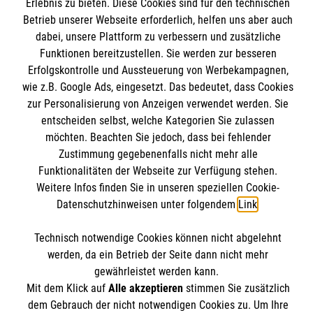
Informationen
Erlebnis zu bieten. Diese Cookies sind für den technischen
Kursangebote
Betrieb unserer Webseite erforderlich, helfen uns aber auch
dabei, unsere Plattform zu verbessern und zusätzliche
Mitarbeiten & Stellenangebote
Kontakt
Funktionen bereitzustellen. Sie werden zur besseren
Wir Malteser
Erfolgskontrolle und Aussteuerung von Werbekampagnen,
Presse und Medien
Malteser online
wie z.B. Google Ads, eingesetzt. Das bedeutet, dass Cookies
Transparenz
zur Personalisierung von Anzeigen verwendet werden. Sie
Impressum
entscheiden selbst, welche Kategorien Sie zulassen
Malteserorden
möchten. Beachten Sie jedoch, dass bei fehlender
Datenschutz
Malteser Jugend
Zustimmung gegebenenfalls nicht mehr alle
Spendenkonto
Funktionalitäten der Webseite zur Verfügung stehen.
Malteser International
Weitere Infos finden Sie in unseren speziellen Cookie-
Mediathek
Datenschutzhinweisen unter folgendem
Link
.
Empfänger: Malteser Hilfsdienst e.V.
Sharepoint
IBAN: DE68 3706 0193 4006 4700 20
Soziale Netzwerke
Technisch notwendige Cookies können nicht abgelehnt
BIC: GENODED 1PA7
werden, da ein Betrieb der Seite dann nicht mehr
gewährleistet werden kann.
Mit dem Klick auf
Alle akzeptieren
stimmen Sie zusätzlich
Der Malteser Hilfsdienst e.V. ist als eingetragene
dem Gebrauch der nicht notwendigen Cookies zu. Um Ihre