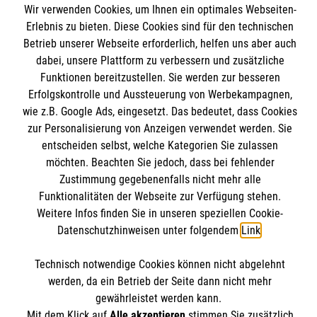
Wir verwenden Cookies, um Ihnen ein optimales Webseiten-
Spenden & Helfen
Erlebnis zu bieten. Diese Cookies sind für den technischen
Angebote & Leistungen
Informationen
Betrieb unserer Webseite erforderlich, helfen uns aber auch
Kursangebote
dabei, unsere Plattform zu verbessern und zusätzliche
Mitarbeiten & Stellenangebote
Funktionen bereitzustellen. Sie werden zur besseren
Kontakt
Erfolgskontrolle und Aussteuerung von Werbekampagnen,
Wir Malteser
Presse und Medien
wie z.B. Google Ads, eingesetzt. Das bedeutet, dass Cookies
Malteser online
zur Personalisierung von Anzeigen verwendet werden. Sie
Transparenz
entscheiden selbst, welche Kategorien Sie zulassen
Impressum
möchten. Beachten Sie jedoch, dass bei fehlender
Malteserorden
Datenschutz
Zustimmung gegebenenfalls nicht mehr alle
Malteser Jugend
Spendenkonto
Funktionalitäten der Webseite zur Verfügung stehen.
Malteser International
Weitere Infos finden Sie in unseren speziellen Cookie-
Datenschutzhinweisen unter folgendem
Link
.
Mediathek
Empfänger: Malteser Hilfsdienst e.V.
Sharepoint
Technisch notwendige Cookies können nicht abgelehnt
IBAN: DE68 3706 0193 4006 4700 20
Soziale Netzwerke
werden, da ein Betrieb der Seite dann nicht mehr
BIC: GENODED 1PA7
gewährleistet werden kann.
Mit dem Klick auf
Alle akzeptieren
stimmen Sie zusätzlich