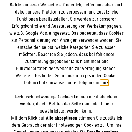
Betrieb unserer Webseite erforderlich, helfen uns aber auch
Kursangebote
dabei, unsere Plattform zu verbessern und zusätzliche
Mitarbeiten & Stellenangebote
Funktionen bereitzustellen. Sie werden zur besseren
Kontakt
Wir Malteser
Erfolgskontrolle und Aussteuerung von Werbekampagnen,
Presse und Medien
Malteser online
wie z.B. Google Ads, eingesetzt. Das bedeutet, dass Cookies
Transparenz
zur Personalisierung von Anzeigen verwendet werden. Sie
entscheiden selbst, welche Kategorien Sie zulassen
Impressum
Malteserorden
möchten. Beachten Sie jedoch, dass bei fehlender
Datenschutz
Zustimmung gegebenenfalls nicht mehr alle
Malteser Jugend
Spendenkonto
Funktionalitäten der Webseite zur Verfügung stehen.
Malteser International
Weitere Infos finden Sie in unseren speziellen Cookie-
Mediathek
Datenschutzhinweisen unter folgendem
Link
.
Empfänger: Malteser Hilfsdienst e.V.
Sharepoint
IBAN: DE68 3706 0193 4006 4700 20
Soziale Netzwerke
Technisch notwendige Cookies können nicht abgelehnt
werden, da ein Betrieb der Seite dann nicht mehr
BIC: GENODED 1PA7
gewährleistet werden kann.
Mit dem Klick auf
Alle akzeptieren
stimmen Sie zusätzlich
Der Malteser Hilfsdienst e.V. ist als eingetragene
dem Gebrauch der nicht notwendigen Cookies zu. Um Ihre