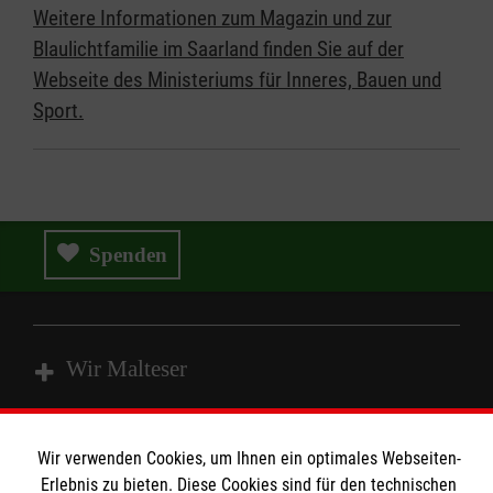
Weitere Informationen zum Magazin und zur
Blaulichtfamilie im Saarland finden Sie auf der
Webseite des Ministeriums für Inneres, Bauen und
Sport.
Spenden
Wir Malteser
Spenden & Helfen
Wir verwenden Cookies, um Ihnen ein optimales Webseiten-
Angebote & Leistungen
Erlebnis zu bieten. Diese Cookies sind für den technischen
Informationen